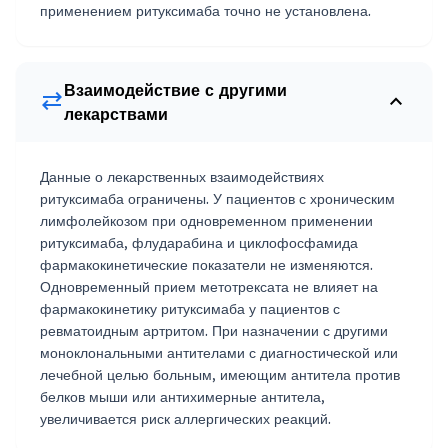
применением ритуксимаба точно не установлена.
Взаимодействие с другими
sync_alt
expand_less
лекарствами
Данные о лекарственных взаимодействиях
ритуксимаба ограничены. У пациентов с хроническим
лимфолейкозом при одновременном применении
ритуксимаба, флударабина и циклофосфамида
фармакокинетические показатели не изменяются.
Одновременный прием метотрексата не влияет на
фармакокинетику ритуксимаба у пациентов с
ревматоидным артритом. При назначении с другими
моноклональными антителами с диагностической или
лечебной целью больным, имеющим антитела против
белков мыши или антихимерные антитела,
увеличивается риск аллергических реакций.