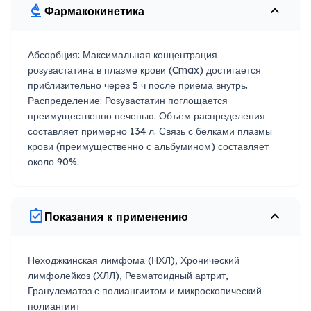
biotech
expand_less
Фармакокинетика
Абсорбция: Максимальная концентрация
розувастатина в плазме крови (Cmax) достигается
приблизительно через 5 ч после приема внутрь.
Распределение: Розувастатин поглощается
преимущественно печенью. Объем распределения
составляет примерно 134 л. Связь с белками плазмы
крови (преимущественно с альбумином) составляет
около 90%.
assignment_turned_in
expand_less
Показания к применению
Неходжкинская лимфома (НХЛ), Хронический
лимфолейкоз (ХЛЛ), Ревматоидный артрит,
Гранулематоз с полиангиитом и микроскопический
полиангиит