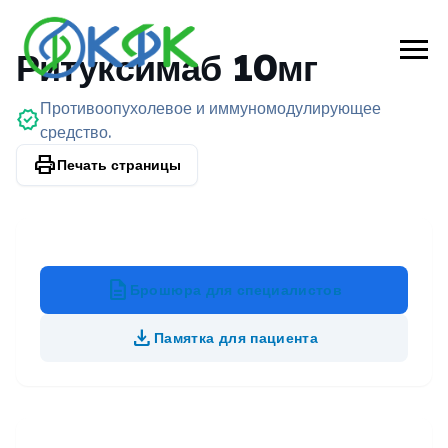
Ритуксимаб 10мг
Противоопухолевое и иммуномодулирующее
verified
средство.
print
Печать страницы
description
Брошюра для специалистов
file_download
Памятка для пациента