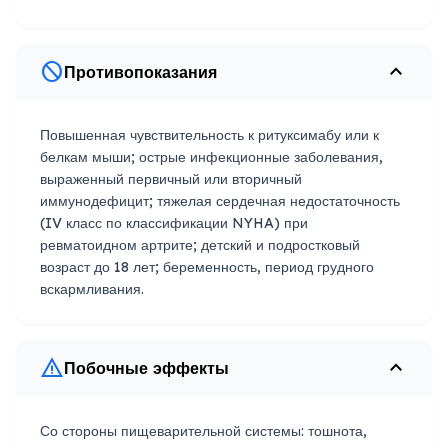
block
expand_less
Противопоказания
Повышенная чувствительность к ритуксимабу или к
белкам мыши; острые инфекционные заболевания,
выраженный первичный или вторичный
иммунодефицит; тяжелая сердечная недостаточность
(IV класс по классификации NYHA) при
ревматоидном артрите; детский и подростковый
возраст до 18 лет; беременность, период грудного
вскармливания.
warning
expand_less
Побочные эффекты
Со стороны пищеварительной системы: тошнота,