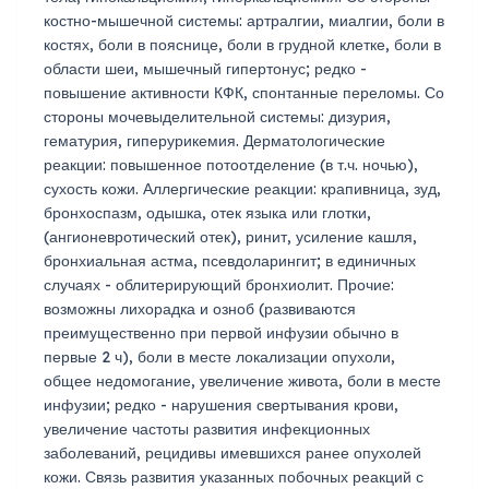
костно-мышечной системы: артралгии, миалгии, боли в
костях, боли в пояснице, боли в грудной клетке, боли в
области шеи, мышечный гипертонус; редко -
повышение активности КФК, спонтанные переломы. Со
стороны мочевыделительной системы: дизурия,
гематурия, гиперурикемия. Дерматологические
реакции: повышенное потоотделение (в т.ч. ночью),
сухость кожи. Аллергические реакции: крапивница, зуд,
бронхоспазм, одышка, отек языка или глотки,
(ангионевротический отек), ринит, усиление кашля,
бронхиальная астма, псевдоларингит; в единичных
случаях - облитерирующий бронхиолит. Прочие:
возможны лихорадка и озноб (развиваются
преимущественно при первой инфузии обычно в
первые 2 ч), боли в месте локализации опухоли,
общее недомогание, увеличение живота, боли в месте
инфузии; редко - нарушения свертывания крови,
увеличение частоты развития инфекционных
заболеваний, рецидивы имевшихся ранее опухолей
кожи. Связь развития указанных побочных реакций с