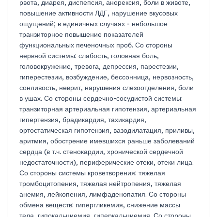
рвота, диарея, диспепсия, анорексия, боли в животе,
повышение активности ЛДГ, нарушение вкусовых
ощущений; в единичных случаях - небольшое
транзиторное повышение показателей
функциональных печеночных проб. Со стороны
нервной системы: слабость, головная боль,
головокружение, тревога, депрессия, парестезии,
гиперестезии, возбуждение, бессонница, нервозность,
сонливость, неврит, нарушения слезоотделения, боли
в ушах. Со стороны сердечно-сосудистой системы:
транзиторная артериальная гипотензия, артериальная
гипертензия, брадикардия, тахикардия,
ортостатическая гипотензия, вазодилатация, приливы,
аритмия, обострение имевшихся раньше заболеваний
сердца (в т.ч. стенокардии, хронической сердечной
недостаточности), периферические отеки, отеки лица.
Со стороны системы кроветворения: тяжелая
тромбоцитопения, тяжелая нейтропения, тяжелая
анемия, лейкопения, лимфаденопатия. Со стороны
обмена веществ: гипергликемия, снижение массы
тела, гипокальциемия, гиперкальциемия. Со стороны