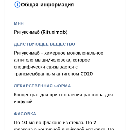
info
Общая информация
МНН
Ритуксимаб (Rituximab)
ДЕЙСТВУЮЩЕЕ ВЕЩЕСТВО
Ритуксимаб - химерное моноклональное
антитело мыши/человека, которое
специфически связывается с
трансмембранным антигеном CD20
ЛЕКАРСТВЕННАЯ ФОРМА
Концентрат для приготовления раствора для
инфузий
ФАСОВКА
По 10 мл во флаконе из стекла. По 2
флакона в контурной ячейковой упаковке. По